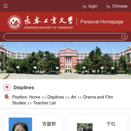
login
Chinese
Personal Homepage
Displines
Position:
Home
>>
Displines
>>
Art
>> Drama and Film
Studies >> Teacher List
管媛辉
于红