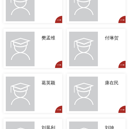
樊孟维
付琳贺
葛英颖
康在民
刘凤利
刘坤