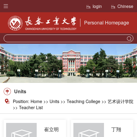
login
Chinese
Personal Homepage
Units
Position:
Home
>>
Units
>>
Teaching College
>> 艺术设计学院
>> Teacher List
崔立明
丁翔