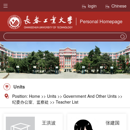
login
Chinese
Personal Homepage
Units
Position:
Home
>>
Units
>>
Government And Other Units
>>
纪委办公室、监察处 >> Teacher List
王洪波
张建国