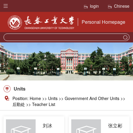
login
Chinese
Personal Homepage
Units
Position:
Home
>>
Units
>>
Government And Other Units
>>
后勤处 >> Teacher List
刘冰
张立彬