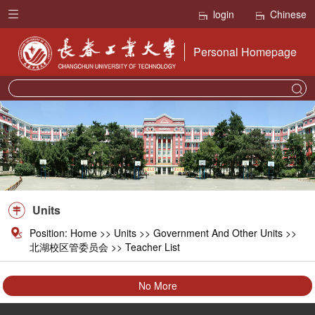
login
Chinese
Personal Homepage
Units
Position:
Home
>>
Units
>>
Government And Other Units
>>
北湖校区管委员会 >> Teacher List
No More