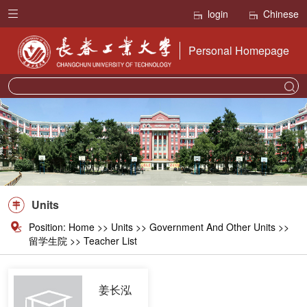
login
Chinese
Personal Homepage
Units
Position:
Home
>>
Units
>>
Government And Other Units
>>
留学生院 >> Teacher List
姜长泓